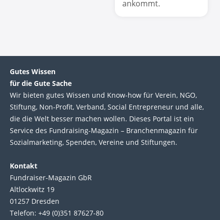
ankommt.
Gutes Wissen
für die Gute Sache
Wir bie­ten gutes Wis­sen und Know-how für Ver­ein, NGO,
Stif­tung, Non-Profit, Ver­band, Social Entre­pre­neur und alle,
die die Welt bes­ser machen wol­len. Die­ses Por­tal ist ein
Service des Fund­raising-Magazin – Bran­chen­magazin für
Sozial­marke­ting, Spen­den, Ver­eine und Stif­tun­gen.
Kontakt
Fundraiser-Magazin GbR
Altlockwitz 19
01257 Dresden
Telefon: +49 (0)351 87627-80