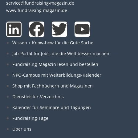
service@fundraising-magazin.de
www.fundraising-magazin.de
L
F
T
Y
i
a
w
o
Wissen + Know-how für die Gute Sache
n
c
i
u
Job-Portal für Jobs, die die Welt besser machen
Fundraising-Magazin lesen und bestellen
k
e
t
t
NPO-Campus mit Weiterbildungs-Kalender
e
b
t
u
Shop mit Fachbüchern und Magazinen
Dienstleister-Verzeichnis
d
o
e
b
Kalender für Seminare und Tagungen
i
o
r
e
Fundraising-Tage
Über uns
n
k