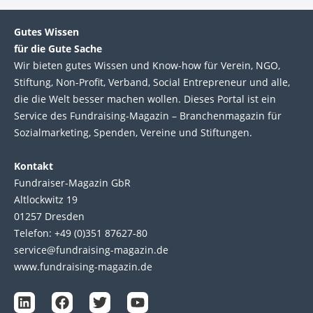
Gutes Wissen
für die Gute Sache
Wir bie­ten gutes Wis­sen und Know-how für Ver­ein, NGO,
Stif­tung, Non-Profit, Ver­band, Social Entre­pre­neur und alle,
die die Welt bes­ser machen wol­len. Die­ses Por­tal ist ein
Service des Fund­raising-Magazin – Bran­chen­magazin für
Sozial­marke­ting, Spen­den, Ver­eine und Stif­tun­gen.
Kontakt
Fundraiser-Magazin GbR
Altlockwitz 19
01257 Dresden
Telefon: +49 (0)351 87627-80
service@fundraising-magazin.de
www.fundraising-magazin.de
L
F
T
Y
i
a
w
o