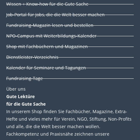
Wissen + Know-how für die Gute Sache
n
c
i
u
k
e
t
t
Job-Portal für Jobs, die die Welt besser machen
e
b
t
u
d
o
e
b
Fundraising-Magazin lesen und bestellen
i
o
r
e
NPO-Campus mit Weiterbildungs-Kalender
n
k
Shop mit Fachbüchern und Magazinen
Dienstleister-Verzeichnis
Kalender für Seminare und Tagungen
Fundraising-Tage
Über uns
Gute Lektüre
für die Gute Sache
In unserem Shop finden Sie Fachbücher, Magazine, Extra-
Hefte und vieles mehr für Verein, NGO, Stiftung, Non-Profits
und alle, die die Welt besser machen wollen.
Fachkompetenz und Praxisnähe zeichnen unsere