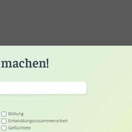
r machen!
Bildung
Entwicklungs­zusam­men­arbeit
Geflüchtete