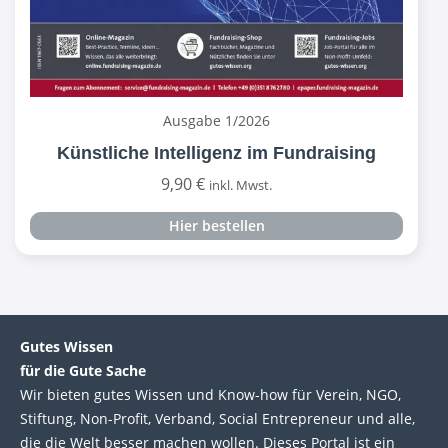
Ausgabe 1/2026
Künstliche Intelligenz im Fundraising
9,90
€
inkl. Mwst.
Hier bestellen
Gutes Wissen
für die Gute Sache
Wir bie­ten gutes Wis­sen und Know-how für Ver­ein, NGO,
Stif­tung, Non-Profit, Ver­band, Social Entre­pre­neur und alle,
die die Welt bes­ser machen wol­len. Die­ses Por­tal ist ein