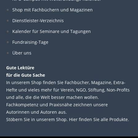
e
b
t
u
Shop mit Fachbüchern und Magazinen
Dienstleister-Verzeichnis
d
o
e
b
Kalender für Seminare und Tagungen
i
o
r
e
Fundraising-Tage
Über uns
n
k
Gute Lektüre
für die Gute Sache
In unserem Shop finden Sie Fachbücher, Magazine, Extra-
Hefte und vieles mehr für Verein, NGO, Stiftung, Non-Profits
und alle, die die Welt besser machen wollen.
Fachkompetenz und Praxisnähe zeichnen unsere
Autorinnen und Autoren aus.
Stöbern Sie in unserem Shop. Hier finden Sie alle Produkte.