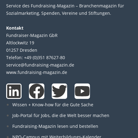
Service des Fund­raising-Magazin – Bran­chen­magazin für
Sozial­marke­ting, Spen­den, Ver­eine und Stif­tun­gen.
Kontakt
Fundraiser-Magazin GbR
Altlockwitz 19
01257 Dresden
Telefon: +49 (0)351 87627-80
service@fundraising-magazin.de
www.fundraising-magazin.de
L
F
T
Y
i
a
w
o
Wissen + Know-how für die Gute Sache
n
c
i
u
Job-Portal für Jobs, die die Welt besser machen
Fundraising-Magazin lesen und bestellen
k
e
t
t
NPO-Campus mit Weiterbildungs-Kalender