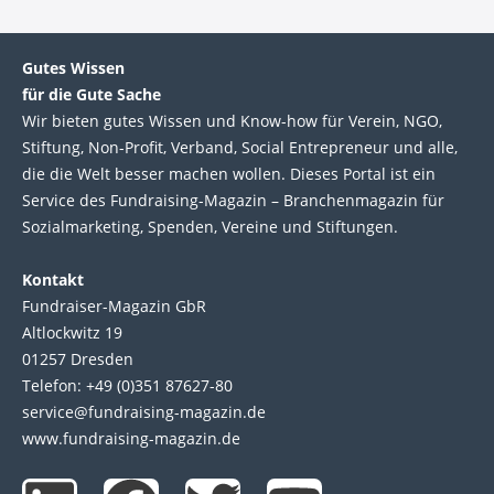
Gutes Wissen
für die Gute Sache
Wir bie­ten gutes Wis­sen und Know-how für Ver­ein, NGO,
Stif­tung, Non-Profit, Ver­band, Social Entre­pre­neur und alle,
die die Welt bes­ser machen wol­len. Die­ses Por­tal ist ein
Service des Fund­raising-Magazin – Bran­chen­magazin für
Sozial­marke­ting, Spen­den, Ver­eine und Stif­tun­gen.
Kontakt
Fundraiser-Magazin GbR
Altlockwitz 19
01257 Dresden
Telefon: +49 (0)351 87627-80
service@fundraising-magazin.de
www.fundraising-magazin.de