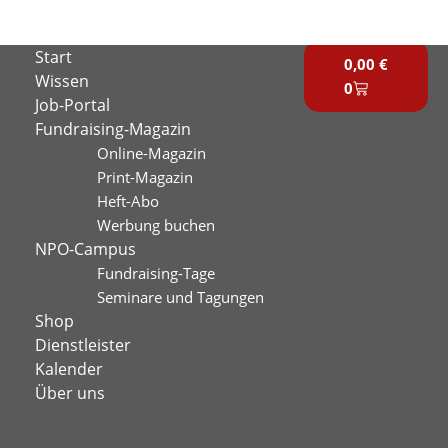
Zum
Inhalt
Warenkorb
Start
springen
0,00
€
Wissen
0
Job-Portal
Fundraising-Magazin
Online-Magazin
Print-Magazin
Heft-Abo
Werbung buchen
NPO-Campus
Fundraising-Tage
Seminare und Tagungen
Shop
Dienstleister
Kalender
Über uns