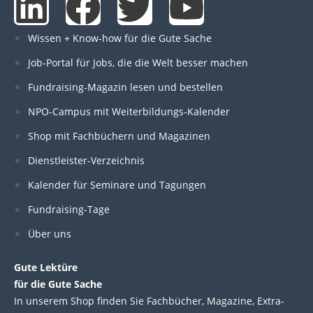
L
F
T
Y
i
a
w
o
Wissen + Know-how für die Gute Sache
n
c
i
u
Job-Portal für Jobs, die die Welt besser machen
Fundraising-Magazin lesen und bestellen
k
e
t
t
NPO-Campus mit Weiterbildungs-Kalender
e
b
t
u
Shop mit Fachbüchern und Magazinen
Dienstleister-Verzeichnis
d
o
e
b
Kalender für Seminare und Tagungen
i
o
r
e
Fundraising-Tage
Über uns
n
k
Gute Lektüre
für die Gute Sache
In unserem Shop finden Sie Fachbücher, Magazine, Extra-