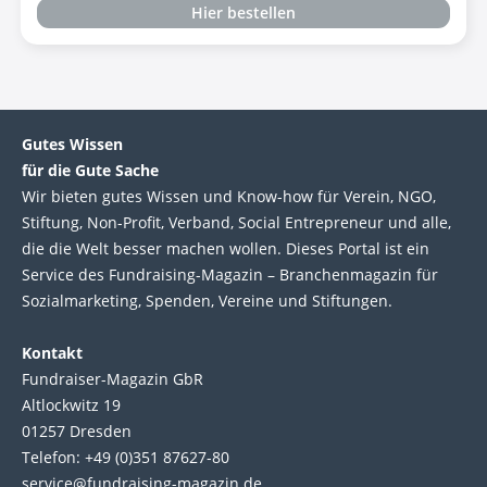
Hier bestellen
Gutes Wissen
für die Gute Sache
Wir bie­ten gutes Wis­sen und Know-how für Ver­ein, NGO,
Stif­tung, Non-Profit, Ver­band, Social Entre­pre­neur und alle,
die die Welt bes­ser machen wol­len. Die­ses Por­tal ist ein
Service des Fund­raising-Magazin – Bran­chen­magazin für
Sozial­marke­ting, Spen­den, Ver­eine und Stif­tun­gen.
Kontakt
Fundraiser-Magazin GbR
Altlockwitz 19
01257 Dresden
Telefon: +49 (0)351 87627-80
service@fundraising-magazin.de