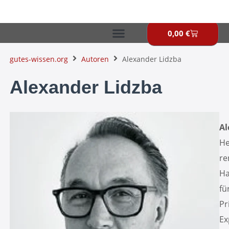
Zum
Inhalt
springen
0,00
€
Warenkor
gutes-wissen.org
Autoren
Alexander Lidzba
Alexander Lidzba
Al
He
re
Ha
fü
Pr
Ex