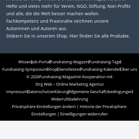
Hefte und vieles mehr für Verein, NGO, Stiftung, Non-Profits
und alle, die die Welt besser machen wollen.
Fachkompetenz und Praxisnähe zeichnen unsere
Autorinnen und Autoren aus.
Stöbern Sie in unserem Shop. Hier finden Sie alle Produkte.
Wissen
Job-Portal
Fundraising-Magazin
Fundraising-Tage
Fundraising-Symposium
Shop
Dienstleister
Fundraising-Kalender
Über uns
© 2026
Fundraising-Magazin
in Kooperation mit
Strg Web – Online Marketing Agentur
Impressum
Datenschutzerklärung
Allgemeine Geschäftsbedingungen
Widerrufsbelehrung
Privatsphäre-Einstellungen ändern
|
Historie der Privatsphäre-
Einstellungen
|
Einwilligungen widerrufen