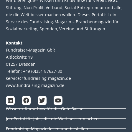
Wir bie­ten gutes Wis­sen und Know-how für Ver­ein, NGO,
Stif­tung, Non-Profit, Ver­band, Social Entre­pre­neur und alle,
die die Welt bes­ser machen wol­len. Die­ses Por­tal ist ein
Service des Fund­raising-Magazin – Bran­chen­magazin für
Sozial­marke­ting, Spen­den, Ver­eine und Stif­tun­gen.
Kontakt
Fundraiser-Magazin GbR
Altlockwitz 19
01257 Dresden
Telefon: +49 (0)351 87627-80
service@fundraising-magazin.de
www.fundraising-magazin.de
L
F
T
Y
i
a
w
o
Wissen + Know-how für die Gute Sache
n
c
i
u
k
e
t
t
Job-Portal für Jobs, die die Welt besser machen
e
b
t
u
d
o
e
b
Fundraising-Magazin lesen und bestellen