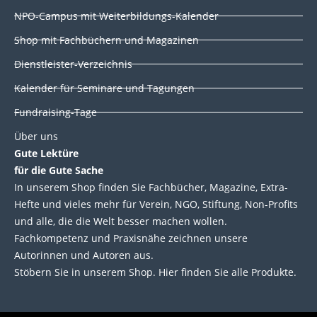
i
o
r
e
NPO-Campus mit Weiterbildungs-Kalender
n
k
Shop mit Fachbüchern und Magazinen
Dienstleister-Verzeichnis
Kalender für Seminare und Tagungen
Fundraising-Tage
Über uns
Gute Lektüre
für die Gute Sache
In unserem Shop finden Sie Fachbücher, Magazine, Extra-
Hefte und vieles mehr für Verein, NGO, Stiftung, Non-Profits
und alle, die die Welt besser machen wollen.
Fachkompetenz und Praxisnähe zeichnen unsere
Autorinnen und Autoren aus.
Stöbern Sie in unserem Shop. Hier finden Sie alle Produkte.