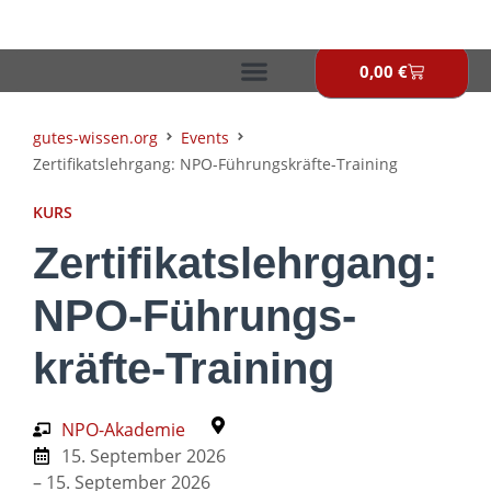
Zum
Inhalt
springen
0,00
€
Warenkor
gutes-wissen.org
Events
Zertifikats­lehrgang: NPO-Führungs­kräfte-Training
KURS
Zertifikats­lehrgang:
NPO-Führungs­
kräfte-Training
NPO-Akademie
15. September 2026
– 15. September 2026