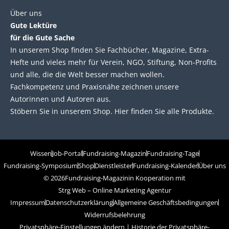
Über uns
Gute Lektüre
für die Gute Sache
In unserem Shop finden Sie Fachbücher, Magazine, Extra-
Hefte und vieles mehr für Verein, NGO, Stiftung, Non-Profits
und alle, die die Welt besser machen wollen.
Fachkompetenz und Praxisnähe zeichnen unsere
Autorinnen und Autoren aus.
Stöbern Sie in unserem Shop. Hier finden Sie alle Produkte.
Wissen
Job-Portal
Fundraising-Magazin
Fundraising-Tage
Fundraising-Symposium
Shop
Dienstleister
Fundraising-Kalender
Über uns
© 2026
Fundraising-Magazin
in Kooperation mit
Strg Web – Online Marketing Agentur
Impressum
Datenschutzerklärung
Allgemeine Geschäftsbedingungen
Widerrufsbelehrung
Privatsphäre-Einstellungen ändern
|
Historie der Privatsphäre-