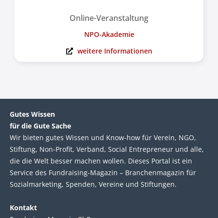
Online-Veranstaltung
NPO-Akademie
weitere Informationen
Gutes Wissen
für die Gute Sache
Wir bie­ten gutes Wis­sen und Know-how für Ver­ein, NGO,
Stif­tung, Non-Profit, Ver­band, Social Entre­pre­neur und alle,
die die Welt bes­ser machen wol­len. Die­ses Por­tal ist ein
Service des Fund­raising-Magazin – Bran­chen­magazin für
Sozial­marke­ting, Spen­den, Ver­eine und Stif­tun­gen.
Kontakt