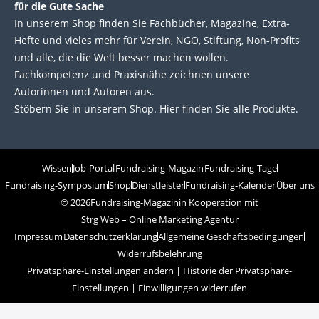
für die Gute Sache
In unserem Shop finden Sie Fachbücher, Magazine, Extra-
Hefte und vieles mehr für Verein, NGO, Stiftung, Non-Profits
und alle, die die Welt besser machen wollen.
Fachkompetenz und Praxisnähe zeichnen unsere
Autorinnen und Autoren aus.
Stöbern Sie in unserem Shop. Hier finden Sie alle Produkte.
Wissen
Job-Portal
Fundraising-Magazin
Fundraising-Tage
Fundraising-Symposium
Shop
Dienstleister
Fundraising-Kalender
Über uns
© 2026
Fundraising-Magazin
in Kooperation mit
Strg Web – Online Marketing Agentur
Impressum
Datenschutzerklärung
Allgemeine Geschäftsbedingungen
Widerrufsbelehrung
Privatsphäre-Einstellungen ändern
|
Historie der Privatsphäre-
Einstellungen
|
Einwilligungen widerrufen