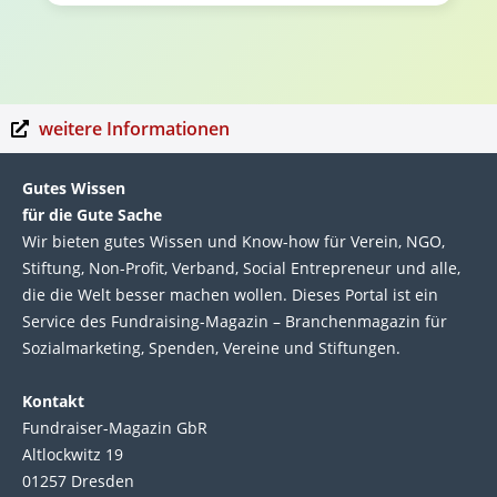
weitere Informationen
Gutes Wissen
für die Gute Sache
Wir bie­ten gutes Wis­sen und Know-how für Ver­ein, NGO,
Stif­tung, Non-Profit, Ver­band, Social Entre­pre­neur und alle,
die die Welt bes­ser machen wol­len. Die­ses Por­tal ist ein
Service des Fund­raising-Magazin – Bran­chen­magazin für
Sozial­marke­ting, Spen­den, Ver­eine und Stif­tun­gen.
Kontakt
Fundraiser-Magazin GbR
Altlockwitz 19
01257 Dresden