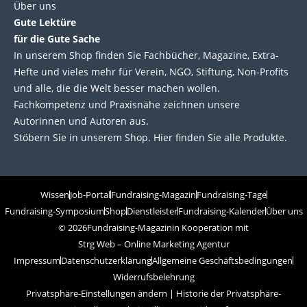
Über uns
Gute Lektüre
für die Gute Sache
In unserem Shop finden Sie Fachbücher, Magazine, Extra-
Hefte und vieles mehr für Verein, NGO, Stiftung, Non-Profits
und alle, die die Welt besser machen wollen.
Fachkompetenz und Praxisnähe zeichnen unsere
Autorinnen und Autoren aus.
Stöbern Sie in unserem Shop. Hier finden Sie alle Produkte.
Wissen
Job-Portal
Fundraising-Magazin
Fundraising-Tage
Fundraising-Symposium
Shop
Dienstleister
Fundraising-Kalender
Über uns
© 2026
Fundraising-Magazin
in Kooperation mit
Strg Web – Online Marketing Agentur
Impressum
Datenschutzerklärung
Allgemeine Geschäftsbedingungen
Widerrufsbelehrung
Privatsphäre-Einstellungen ändern
|
Historie der Privatsphäre-