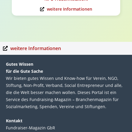
weitere Informationen
weitere Informationen
Gutes Wissen
für die Gute Sache
Wir bie­ten gutes Wis­sen und Know-how für Ver­ein, NGO,
Stif­tung, Non-Profit, Ver­band, Social Entre­pre­neur und alle,
die die Welt bes­ser machen wol­len. Die­ses Por­tal ist ein
Service des Fund­raising-Magazin – Bran­chen­magazin für
Sozial­marke­ting, Spen­den, Ver­eine und Stif­tun­gen.
Kontakt
Fundraiser-Magazin GbR