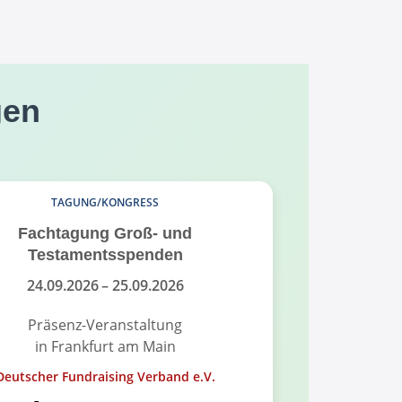
gen
TAGUNG/KONGRESS
Fachtagung Groß- und
Fundrais
Testamentsspenden
Fund
24.09.2026
– 25.09.2026
18.
Präsenz-Veranstaltung
Pr
in Frankfurt am Main
in
Deutscher Fundraising Verband e.V.
Alumni-Ver