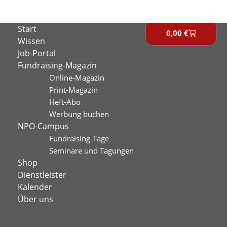
Zum
Inhalt
Start
springen
0,00
€
Warenkor
Wissen
Job-Portal
Fundraising-Magazin
Online-Magazin
Print-Magazin
Heft-Abo
Werbung buchen
NPO-Campus
Fundraising-Tage
Seminare und Tagungen
Shop
Dienstleister
Kalender
Über uns