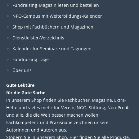
n
c
i
u
Fundraising-Magazin lesen und bestellen
k
e
t
t
NPO-Campus mit Weiterbildungs-Kalender
e
b
t
u
Shop mit Fachbüchern und Magazinen
Dienstleister-Verzeichnis
d
o
e
b
Kalender für Seminare und Tagungen
i
o
r
e
Fundraising-Tage
Über uns
n
k
Gute Lektüre
für die Gute Sache
In unserem Shop finden Sie Fachbücher, Magazine, Extra-
Hefte und vieles mehr für Verein, NGO, Stiftung, Non-Profits
und alle, die die Welt besser machen wollen.
Fachkompetenz und Praxisnähe zeichnen unsere
Autorinnen und Autoren aus.
Stöbern Sie in unserem Shop. Hier finden Sie alle Produkte.