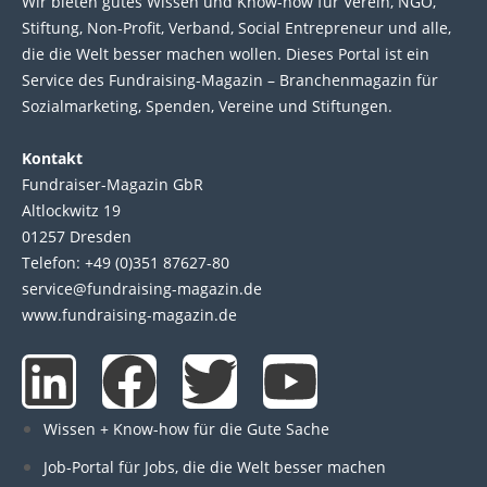
Wir bie­ten gutes Wis­sen und Know-how für Ver­ein, NGO,
Stif­tung, Non-Profit, Ver­band, Social Entre­pre­neur und alle,
die die Welt bes­ser machen wol­len. Die­ses Por­tal ist ein
Service des Fund­raising-Magazin – Bran­chen­magazin für
Sozial­marke­ting, Spen­den, Ver­eine und Stif­tun­gen.
Kontakt
Fundraiser-Magazin GbR
Altlockwitz 19
01257 Dresden
Telefon: +49 (0)351 87627-80
service@fundraising-magazin.de
www.fundraising-magazin.de
L
F
T
Y
i
a
w
o
Wissen + Know-how für die Gute Sache
Job-Portal für Jobs, die die Welt besser machen