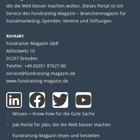
die die Welt bes­ser machen wol­len. Die­ses Por­tal ist ein
Service des Fund­raising-Magazin – Bran­chen­magazin für
Sozial­marke­ting, Spen­den, Ver­eine und Stif­tun­gen.
Kontakt
Fundraiser-Magazin GbR
Altlockwitz 19
01257 Dresden
Telefon: +49 (0)351 87627-80
service@fundraising-magazin.de
www.fundraising-magazin.de
L
F
T
Y
i
a
w
o
Wissen + Know-how für die Gute Sache
n
c
i
u
Job-Portal für Jobs, die die Welt besser machen
Fundraising-Magazin lesen und bestellen