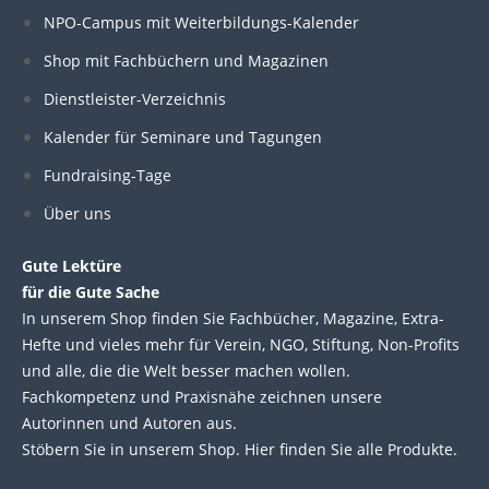
k
e
t
t
NPO-Campus mit Weiterbildungs-Kalender
e
b
t
u
Shop mit Fachbüchern und Magazinen
Dienstleister-Verzeichnis
d
o
e
b
Kalender für Seminare und Tagungen
i
o
r
e
Fundraising-Tage
Über uns
n
k
Gute Lektüre
für die Gute Sache
In unserem Shop finden Sie Fachbücher, Magazine, Extra-
Hefte und vieles mehr für Verein, NGO, Stiftung, Non-Profits
und alle, die die Welt besser machen wollen.
Fachkompetenz und Praxisnähe zeichnen unsere
Autorinnen und Autoren aus.
Stöbern Sie in unserem Shop. Hier finden Sie alle Produkte.