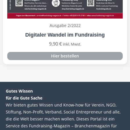
Ausgabe 2/2022
Digitaler Wandel im Fundraising
9,90
€
inkl. Mwst.
Hier bestellen
Gutes Wissen
für die Gute Sache
Wir bie­ten gutes Wis­sen und Know-how für Ver­ein, NGO,
Stif­tung, Non-Profit, Ver­band, Social Entre­pre­neur und alle,
die die Welt bes­ser machen wol­len. Die­ses Por­tal ist ein
Service des Fund­raising-Magazin – Bran­chen­magazin für