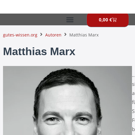
Zum
Inhalt
springen
0,00
€
Warenkor
gutes-wissen.org
Autoren
Matthias Marx
Matthias Marx
…
s
a
f
S
F
b