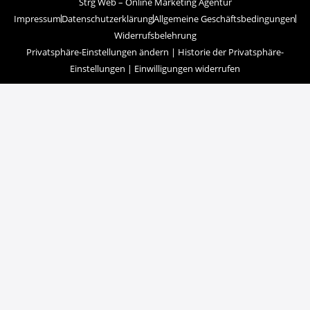
Strg Web – Online Marketing Agentur
Impressum
Datenschutzerklärung
Allgemeine Geschäftsbedingungen
Widerrufsbelehrung
Privatsphäre-Einstellungen ändern
|
Historie der Privatsphäre-
Einstellungen
|
Einwilligungen widerrufen