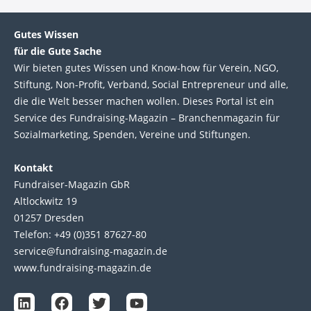
Gutes Wissen
für die Gute Sache
Wir bie­ten gutes Wis­sen und Know-how für Ver­ein, NGO,
Stif­tung, Non-Profit, Ver­band, Social Entre­pre­neur und alle,
die die Welt bes­ser machen wol­len. Die­ses Por­tal ist ein
Service des Fund­raising-Magazin – Bran­chen­magazin für
Sozial­marke­ting, Spen­den, Ver­eine und Stif­tun­gen.
Kontakt
Fundraiser-Magazin GbR
Altlockwitz 19
01257 Dresden
Telefon: +49 (0)351 87627-80
service@fundraising-magazin.de
www.fundraising-magazin.de
L
F
T
Y