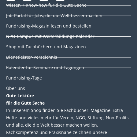
i
a
w
o
Wissen + Know-how für die Gute Sache
n
c
i
u
k
e
t
t
Job-Portal für Jobs, die die Welt besser machen
e
b
t
u
d
o
e
b
Fundraising-Magazin lesen und bestellen
i
o
r
e
NPO-Campus mit Weiterbildungs-Kalender
n
k
Shop mit Fachbüchern und Magazinen
Dienstleister-Verzeichnis
Kalender für Seminare und Tagungen
Fundraising-Tage
Über uns
Gute Lektüre
für die Gute Sache
In unserem Shop finden Sie Fachbücher, Magazine, Extra-
Hefte und vieles mehr für Verein, NGO, Stiftung, Non-Profits
und alle, die die Welt besser machen wollen.
Fachkompetenz und Praxisnähe zeichnen unsere