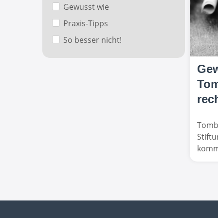
Gewusst wie
Praxis-Tipps
So besser nicht!
Gew
Tom
rec
Tombo
Stift
kommt