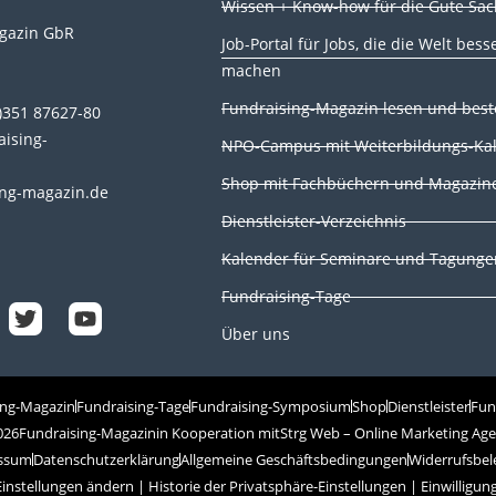
Wissen + Know-how für die Gute Sa
gazin GbR
Job-Portal für Jobs, die die Welt bess
machen
n
Fundraising-Magazin lesen und best
0)351 87627-80
aising-
NPO-Campus mit Weiterbildungs-Ka
Shop mit Fachbüchern und Magazin
ng-magazin.de
Dienstleister-Verzeichnis
T
Y
Kalender für Seminare und Tagunge
w
o
i
u
Fundraising-Tage
t
t
t
u
Über uns
e
b
r
e
ing-Magazin
Fundraising-Tage
Fundraising-Symposium
Shop
Dienstleister
Fun
026
Fundraising-Magazin
in Kooperation mit
Strg Web – Online Marketing Ag
ssum
Datenschutzerklärung
Allgemeine Geschäftsbedingungen
Widerrufsbel
Einstellungen ändern
|
Historie der Privatsphäre-Einstellungen
|
Einwilligun