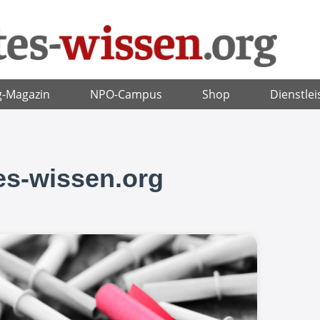
g-Magazin
NPO-Campus
Shop
Dienstlei
tes-wissen.org