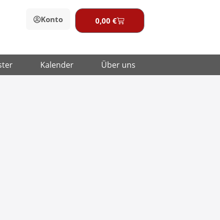
Konto
0,00
€
Warenkorb
ster
Kalender
Über uns