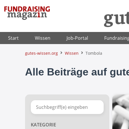
Zum
Inhalt
springen
Start
Wissen
Job-Portal
Fundraisin
gutes-wissen.org
Wissen
Tombola
Alle Beiträge auf gu
KATEGORIE