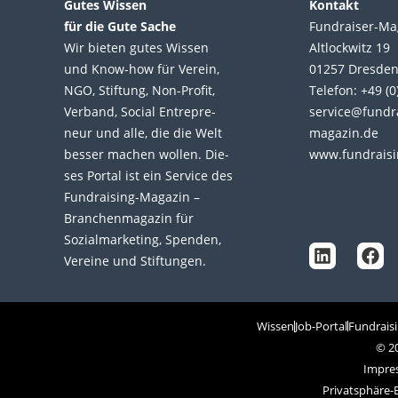
Gutes Wissen
Kontakt
für die Gute Sache
Fundraiser-Ma
Wir bie­ten gutes Wis­sen
Altlockwitz 19
und Know-how für Ver­ein,
01257 Dresde
NGO, Stif­tung, Non-Profit,
Telefon: +49 (
Ver­band, Social Entre­pre­
service@fundr
neur und alle, die die Welt
magazin.de
bes­ser machen wol­len. Die­
www.fundraisi
ses Por­tal ist ein Service des
L
F
Fund­raising-Magazin –
i
a
Bran­chen­magazin für
n
c
Sozial­marke­ting, Spen­den,
k
e
Ver­eine und Stif­tun­gen.
e
b
d
o
i
o
n
k
Wissen
Job-Portal
Fundrais
© 2
Impre
Privatsphäre-