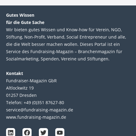
Gutes Wissen
für die Gute Sache
Wir bie­ten gutes Wis­sen und Know-how für Ver­ein, NGO,
Stif­tung, Non-Profit, Ver­band, Social Entre­pre­neur und alle,
die die Welt bes­ser machen wol­len. Die­ses Por­tal ist ein
Service des Fund­raising-Magazin – Bran­chen­magazin für
Sozial­marke­ting, Spen­den, Ver­eine und Stif­tun­gen.
Kontakt
Fundraiser-Magazin GbR
Altlockwitz 19
01257 Dresden
Telefon: +49 (0)351 87627-80
service@fundraising-magazin.de
www.fundraising-magazin.de
L
F
T
Y