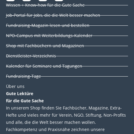
i
a
w
o
Wissen + Know-how für die Gute Sache
n
c
i
u
k
e
t
t
Job-Portal für Jobs, die die Welt besser machen
e
b
t
u
d
o
e
b
Fundraising-Magazin lesen und bestellen
i
o
r
e
NPO-Campus mit Weiterbildungs-Kalender
n
k
Shop mit Fachbüchern und Magazinen
Dienstleister-Verzeichnis
Kalender für Seminare und Tagungen
Fundraising-Tage
Über uns
Gute Lektüre
für die Gute Sache
In unserem Shop finden Sie Fachbücher, Magazine, Extra-
Hefte und vieles mehr für Verein, NGO, Stiftung, Non-Profits
und alle, die die Welt besser machen wollen.
Fachkompetenz und Praxisnähe zeichnen unsere