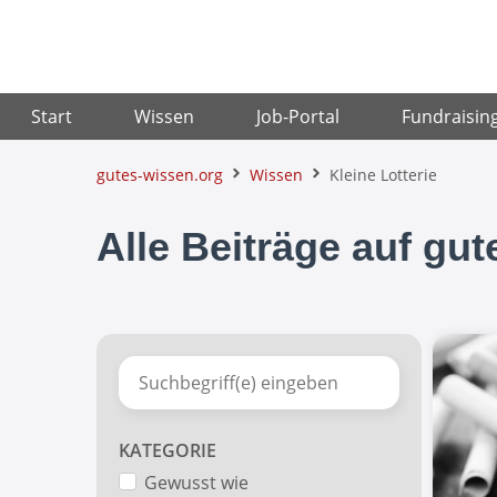
Zum
Inhalt
springen
Start
Wissen
Job-Portal
Fundraisin
gutes-wissen.org
Wissen
Kleine Lotterie
Alle Beiträge auf gu
KATEGORIE
Gewusst wie