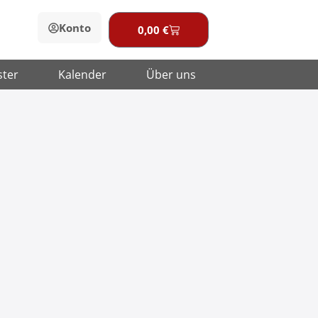
Konto
0,00
€
Warenkorb
ster
Kalender
Über uns