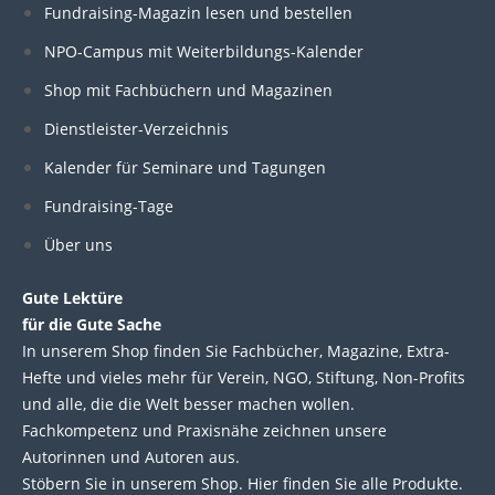
Fundraising-Magazin lesen und bestellen
k
e
t
t
NPO-Campus mit Weiterbildungs-Kalender
e
b
t
u
Shop mit Fachbüchern und Magazinen
Dienstleister-Verzeichnis
d
o
e
b
Kalender für Seminare und Tagungen
i
o
r
e
Fundraising-Tage
Über uns
n
k
Gute Lektüre
für die Gute Sache
In unserem Shop finden Sie Fachbücher, Magazine, Extra-
Hefte und vieles mehr für Verein, NGO, Stiftung, Non-Profits
und alle, die die Welt besser machen wollen.
Fachkompetenz und Praxisnähe zeichnen unsere
Autorinnen und Autoren aus.
Stöbern Sie in unserem Shop. Hier finden Sie alle Produkte.