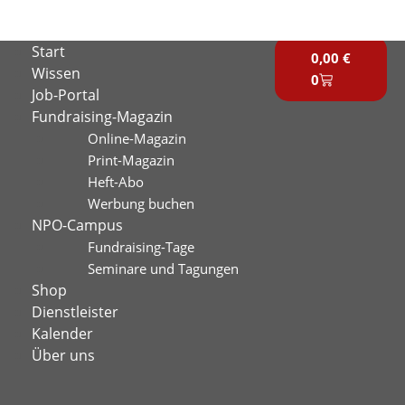
Zum
Inhalt
Warenkorb
Start
springen
0,00
€
Wissen
0
Job-Portal
Fundraising-Magazin
Online-Magazin
Print-Magazin
Heft-Abo
Werbung buchen
NPO-Campus
Fundraising-Tage
Seminare und Tagungen
Shop
Dienstleister
Kalender
Über uns