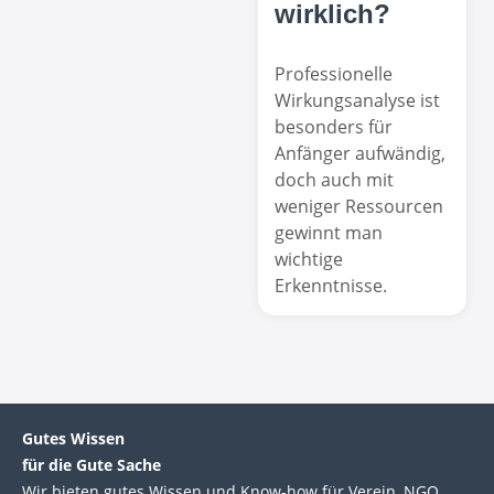
wirklich?
Professionelle
Wirkungsanalyse ist
besonders für
Anfänger aufwändig,
doch auch mit
weniger Ressourcen
gewinnt man
wichtige
Erkenntnisse.
Gutes Wissen
für die Gute Sache
Wir bie­ten gutes Wis­sen und Know-how für Ver­ein, NGO,