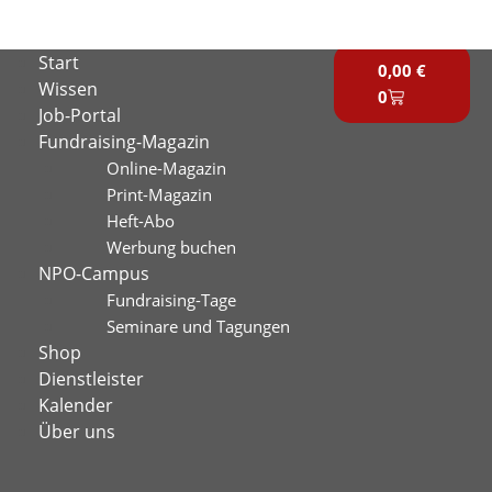
Zum
Inhalt
Warenkorb
Start
springen
0,00
€
Wissen
0
Job-Portal
Fundraising-Magazin
Online-Magazin
Print-Magazin
Heft-Abo
Werbung buchen
NPO-Campus
Fundraising-Tage
Seminare und Tagungen
Shop
Dienstleister
Kalender
Über uns