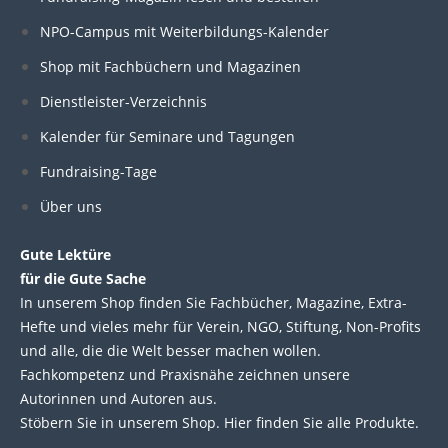
k
e
t
t
NPO-Campus mit Weiterbildungs-Kalender
e
b
t
u
Shop mit Fachbüchern und Magazinen
Dienstleister-Verzeichnis
d
o
e
b
Kalender für Seminare und Tagungen
i
o
r
e
Fundraising-Tage
Über uns
n
k
Gute Lektüre
für die Gute Sache
In unserem Shop finden Sie Fachbücher, Magazine, Extra-
Hefte und vieles mehr für Verein, NGO, Stiftung, Non-Profits
und alle, die die Welt besser machen wollen.
Fachkompetenz und Praxisnähe zeichnen unsere
Autorinnen und Autoren aus.
Stöbern Sie in unserem Shop. Hier finden Sie alle Produkte.