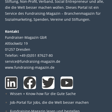
Stif­tung, Non-Profit, Ver­band, Social Entre­pre­neur und alle,
die die Welt bes­ser machen wol­len. Die­ses Por­tal ist ein
Service des Fund­raising-Magazin – Bran­chen­magazin für
Sozial­marke­ting, Spen­den, Ver­eine und Stif­tun­gen.
Kontakt
Fundraiser-Magazin GbR
Altlockwitz 19
01257 Dresden
Telefon: +49 (0)351 87627-80
service@fundraising-magazin.de
www.fundraising-magazin.de
L
F
T
Y
i
a
w
o
Wissen + Know-how für die Gute Sache
n
c
i
u
Job-Portal für Jobs, die die Welt besser machen
Fundraising-Magazin lesen und bestellen