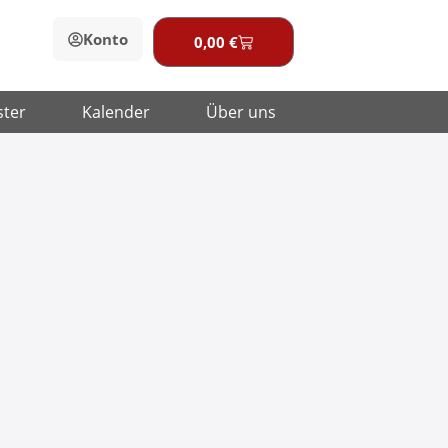
Konto
0,00
€
Warenkorb
ster
Kalender
Über uns