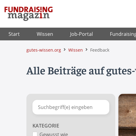
Zum
Inhalt
springen
Start
Wissen
Job-Portal
Fundraisin
gutes-wissen.org
Wissen
Feedback
Alle Beiträge auf gutes
KATEGORIE
Gewusst wie