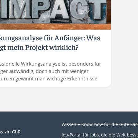
kungsanalyse für Anfänger: Was
gt mein Projekt wirklich?
ssionelle Wirkungsanalyse ist besonders für
ger aufwändig, doch auch mit weniger
urcen gewinnt man wichtige Erkenntnisse.
Wissen + Know-how für die Gute Sa
gazin GbR
Job-Portal für Jobs, die die Welt bess