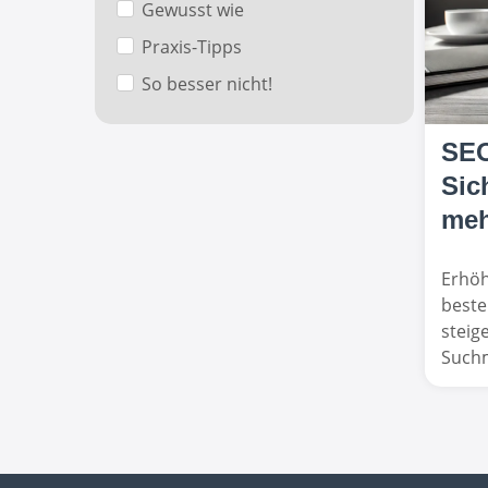
Gewusst wie
Praxis-Tipps
So besser nicht!
SEO
Sic
meh
Erhöh
beste
steig
Suchm