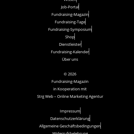
b
t
Job-Portal
o
e
Fundraising-Magazin
Fundraising-Tage
o
r
Fundraising-Symposium
Shop
k
Dienstleister
Fundraising-Kalender
Über uns
© 2026
Fundraising-Magazin
in Kooperation mit
Strg Web – Online Marketing Agentur
Impressum
Datenschutzerklärung
Allgemeine Geschäftsbedingungen
Widerrufsbelehrung