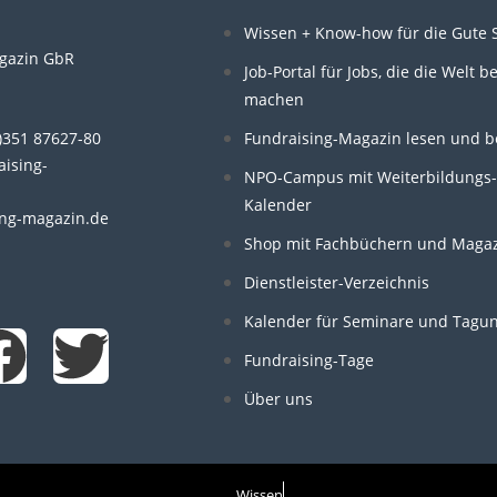
Wissen + Know-how für die Gute 
gazin GbR
Job-Portal für Jobs, die die Welt b
machen
n
0)351 87627-80
Fundraising-Magazin lesen und b
aising-
NPO-Campus mit Weiterbildungs-
Kalender
ng-magazin.de
Shop mit Fachbüchern und Maga
F
T
Dienstleister-Verzeichnis
a
w
Kalender für Seminare und Tagu
Fundraising-Tage
c
i
Über uns
e
t
Wissen