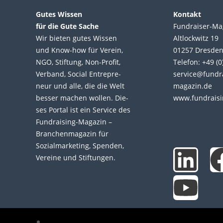
Gutes Wissen
Kontakt
für die Gute Sache
Fundraiser-Ma
Wir bie­ten gutes Wis­sen
Altlockwitz 19
und Know-how für Ver­ein,
01257 Dresde
NGO, Stif­tung, Non-Profit,
Telefon: +49 (
Ver­band, Social Entre­pre­
service@fundr
neur und alle, die die Welt
magazin.de
bes­ser machen wol­len. Die­
www.fundraisi
ses Por­tal ist ein Service des
L
Y
Fund­raising-Magazin –
Bran­chen­magazin für
i
o
Sozial­marke­ting, Spen­den,
Ver­eine und Stif­tun­gen.
n
u
k
t