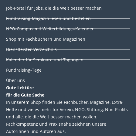
k
e
t
t
Job-Portal für Jobs, die die Welt besser machen
e
b
t
u
d
o
e
b
Fundraising-Magazin lesen und bestellen
i
o
r
e
NPO-Campus mit Weiterbildungs-Kalender
n
k
Shop mit Fachbüchern und Magazinen
Dienstleister-Verzeichnis
Kalender für Seminare und Tagungen
Fundraising-Tage
Über uns
Gute Lektüre
für die Gute Sache
In unserem Shop finden Sie Fachbücher, Magazine, Extra-
Hefte und vieles mehr für Verein, NGO, Stiftung, Non-Profits
und alle, die die Welt besser machen wollen.
Fachkompetenz und Praxisnähe zeichnen unsere
Autorinnen und Autoren aus.