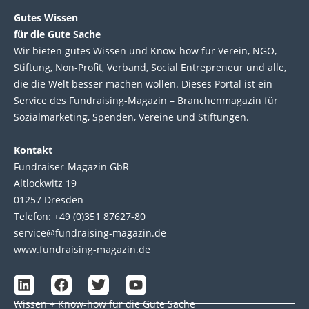
Gutes Wissen
für die Gute Sache
Wir bie­ten gutes Wis­sen und Know-how für Ver­ein, NGO,
Stif­tung, Non-Profit, Ver­band, Social Entre­pre­neur und alle,
die die Welt bes­ser machen wol­len. Die­ses Por­tal ist ein
Service des Fund­raising-Magazin – Bran­chen­magazin für
Sozial­marke­ting, Spen­den, Ver­eine und Stif­tun­gen.
Kontakt
Fundraiser-Magazin GbR
Altlockwitz 19
01257 Dresden
Telefon: +49 (0)351 87627-80
service@fundraising-magazin.de
www.fundraising-magazin.de
L
F
T
Y
i
a
w
o
Wissen + Know-how für die Gute Sache
n
c
i
u