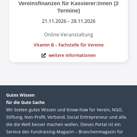
Vereinsfinanzen für Kassierer:innen (2
Termine)
21.11.2026
– 28.11.2026
Online-Veranstaltung
Vitamin B – Fachstelle für Vereine
weitere Informationen
Gutes Wissen
für die Gute Sache
Wir bie­ten gutes Wis­sen und Know-how für Ver­ein, NGO,
Stif­tung, Non-Profit, Ver­band, Social Entre­pre­neur und alle,
die die Welt bes­ser machen wol­len. Die­ses Por­tal ist ein
Service des Fund­raising-Magazin – Bran­chen­magazin für