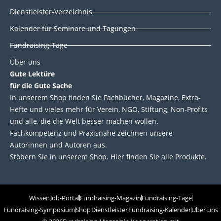
e
b
t
u
Dienstleister-Verzeichnis
d
o
e
b
Kalender für Seminare und Tagungen
i
o
r
e
Fundraising-Tage
Über uns
n
k
Gute Lektüre
für die Gute Sache
In unserem Shop finden Sie Fachbücher, Magazine, Extra-
Hefte und vieles mehr für Verein, NGO, Stiftung, Non-Profits
und alle, die die Welt besser machen wollen.
Fachkompetenz und Praxisnähe zeichnen unsere
Autorinnen und Autoren aus.
Stöbern Sie in unserem Shop. Hier finden Sie alle Produkte.
Wissen
Job-Portal
Fundraising-Magazin
Fundraising-Tage
Fundraising-Symposium
Shop
Dienstleister
Fundraising-Kalender
Über uns