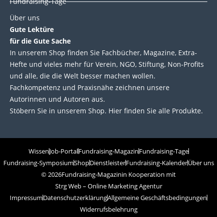
Fundraising-Tage
Über uns
Gute Lektüre
für die Gute Sache
In unserem Shop finden Sie Fachbücher, Magazine, Extra-
Hefte und vieles mehr für Verein, NGO, Stiftung, Non-Profits
und alle, die die Welt besser machen wollen.
Fachkompetenz und Praxisnähe zeichnen unsere
Autorinnen und Autoren aus.
Stöbern Sie in unserem Shop. Hier finden Sie alle Produkte.
Wissen
Job-Portal
Fundraising-Magazin
Fundraising-Tage
Fundraising-Symposium
Shop
Dienstleister
Fundraising-Kalender
Über uns
© 2026
Fundraising-Magazin
in Kooperation mit
Strg Web – Online Marketing Agentur
Impressum
Datenschutzerklärung
Allgemeine Geschäftsbedingungen
Widerrufsbelehrung