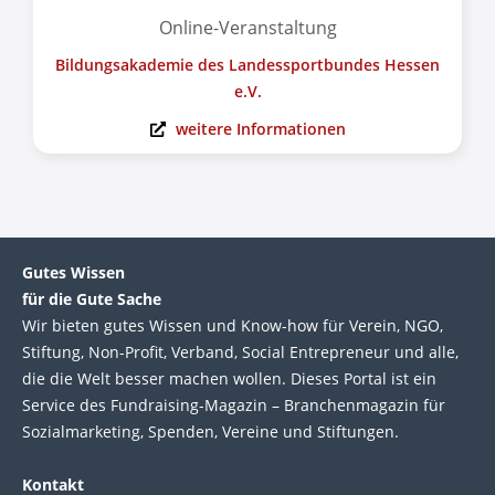
Online-Veranstaltung
Bildungsakademie des Landessportbundes Hessen
e.V.
weitere Informationen
Gutes Wissen
für die Gute Sache
Wir bie­ten gutes Wis­sen und Know-how für Ver­ein, NGO,
Stif­tung, Non-Profit, Ver­band, Social Entre­pre­neur und alle,
die die Welt bes­ser machen wol­len. Die­ses Por­tal ist ein
Service des Fund­raising-Magazin – Bran­chen­magazin für
Sozial­marke­ting, Spen­den, Ver­eine und Stif­tun­gen.
Kontakt