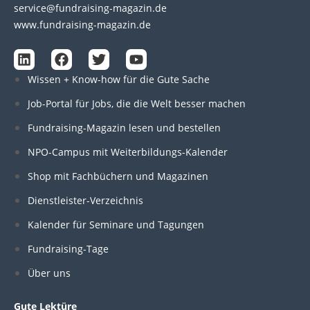
service@fundraising-magazin.de
www.fundraising-magazin.de
L
F
T
Y
i
a
w
o
Wissen + Know-how für die Gute Sache
n
c
i
u
k
e
t
t
Job-Portal für Jobs, die die Welt besser machen
e
b
t
u
d
o
e
b
Fundraising-Magazin lesen und bestellen
i
o
r
e
n
k
NPO-Campus mit Weiterbildungs-Kalender
Shop mit Fachbüchern und Magazinen
Dienstleister-Verzeichnis
Kalender für Seminare und Tagungen
Fundraising-Tage
Über uns
Gute Lektüre