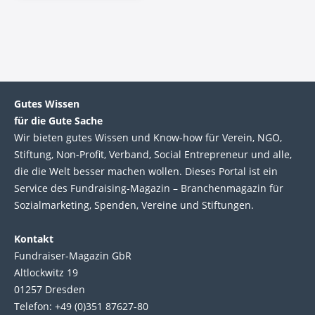
Gutes Wissen
für die Gute Sache
Wir bie­ten gutes Wis­sen und Know-how für Ver­ein, NGO,
Stif­tung, Non-Profit, Ver­band, Social Entre­pre­neur und alle,
die die Welt bes­ser machen wol­len. Die­ses Por­tal ist ein
Service des Fund­raising-Magazin – Bran­chen­magazin für
Sozial­marke­ting, Spen­den, Ver­eine und Stif­tun­gen.
Kontakt
Fundraiser-Magazin GbR
Altlockwitz 19
01257 Dresden
Telefon: +49 (0)351 87627-80