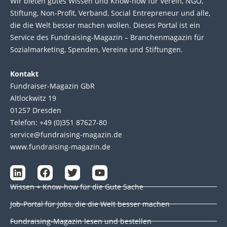
Wir bie­ten gutes Wis­sen und Know-how für Ver­ein, NGO,
Stif­tung, Non-Profit, Ver­band, Social Entre­pre­neur und alle,
die die Welt bes­ser machen wol­len. Die­ses Por­tal ist ein
Service des Fund­raising-Magazin – Bran­chen­magazin für
Sozial­marke­ting, Spen­den, Ver­eine und Stif­tun­gen.
Kontakt
Fundraiser-Magazin GbR
Altlockwitz 19
01257 Dresden
Telefon: +49 (0)351 87627-80
service@fundraising-magazin.de
www.fundraising-magazin.de
L
F
T
Y
i
a
w
o
Wissen + Know-how für die Gute Sache
n
c
i
u
k
e
t
t
Job-Portal für Jobs, die die Welt besser machen
e
b
t
u
d
o
e
b
Fundraising-Magazin lesen und bestellen