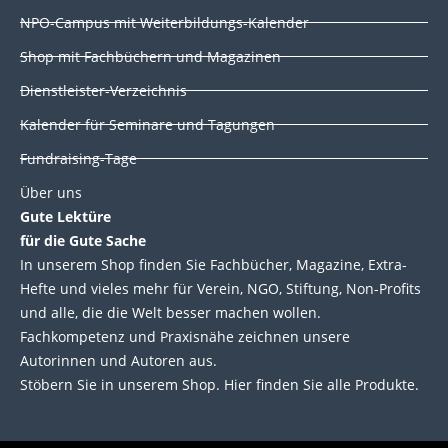
i
o
r
e
NPO-Campus mit Weiterbildungs-Kalender
n
k
Shop mit Fachbüchern und Magazinen
Dienstleister-Verzeichnis
Kalender für Seminare und Tagungen
Fundraising-Tage
Über uns
Gute Lektüre
für die Gute Sache
In unserem Shop finden Sie Fachbücher, Magazine, Extra-
Hefte und vieles mehr für Verein, NGO, Stiftung, Non-Profits
und alle, die die Welt besser machen wollen.
Fachkompetenz und Praxisnähe zeichnen unsere
Autorinnen und Autoren aus.
Stöbern Sie in unserem Shop. Hier finden Sie alle Produkte.