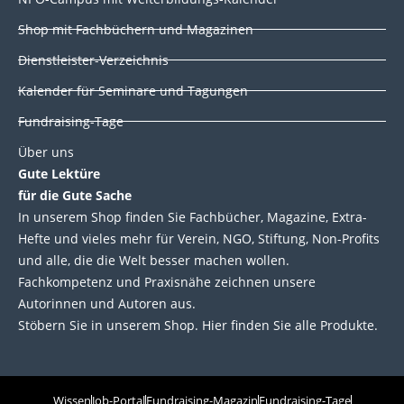
n
k
Shop mit Fachbüchern und Magazinen
Dienstleister-Verzeichnis
Kalender für Seminare und Tagungen
Fundraising-Tage
Über uns
Gute Lektüre
für die Gute Sache
In unserem Shop finden Sie Fachbücher, Magazine, Extra-
Hefte und vieles mehr für Verein, NGO, Stiftung, Non-Profits
und alle, die die Welt besser machen wollen.
Fachkompetenz und Praxisnähe zeichnen unsere
Autorinnen und Autoren aus.
Stöbern Sie in unserem Shop. Hier finden Sie alle Produkte.
Wissen
Job-Portal
Fundraising-Magazin
Fundraising-Tage