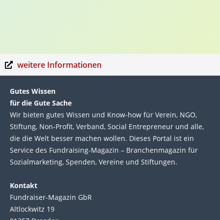
weitere Informationen
Gutes Wissen
für die Gute Sache
Wir bie­ten gutes Wis­sen und Know-how für Ver­ein, NGO,
Stif­tung, Non-Profit, Ver­band, Social Entre­pre­neur und alle,
die die Welt bes­ser machen wol­len. Die­ses Por­tal ist ein
Service des Fund­raising-Magazin – Bran­chen­magazin für
Sozial­marke­ting, Spen­den, Ver­eine und Stif­tun­gen.
Kontakt
Fundraiser-Magazin GbR
Altlockwitz 19