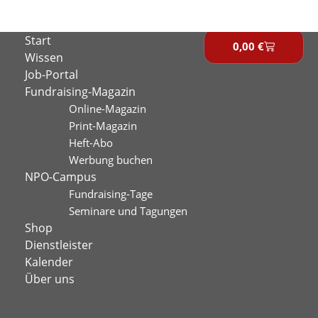
Zum
Inhalt
Start
springen
0,00
€
Warenkor
Wissen
Job-Portal
Fundraising-Magazin
Online-Magazin
Print-Magazin
Heft-Abo
Werbung buchen
NPO-Campus
Fundraising-Tage
Seminare und Tagungen
Shop
Dienstleister
Kalender
Über uns