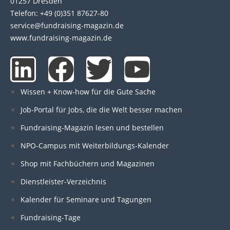
01257 Dresden
Telefon: +49 (0)351 87627-80
service@fundraising-magazin.de
www.fundraising-magazin.de
L
F
T
Y
i
a
w
o
Wissen + Know-how für die Gute Sache
n
c
i
u
Job-Portal für Jobs, die die Welt besser machen
Fundraising-Magazin lesen und bestellen
k
e
t
t
NPO-Campus mit Weiterbildungs-Kalender
e
b
t
u
Shop mit Fachbüchern und Magazinen
Dienstleister-Verzeichnis
d
o
e
b
Kalender für Seminare und Tagungen
i
o
r
e
Fundraising-Tage