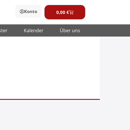
Konto
0,00
€
Warenkorb
ster
Kalender
Über uns