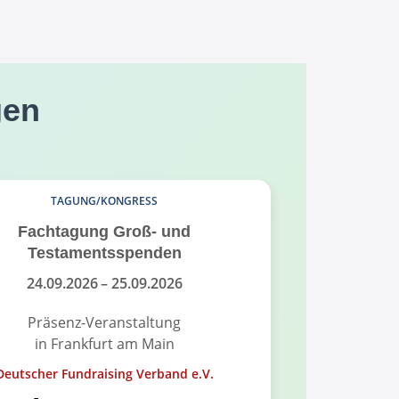
gen
TAGUNG/KONGRESS
Fachtagung Groß- und
Fundrais
Testamentsspenden
Fund
24.09.2026
– 25.09.2026
18.
Präsenz-Veranstaltung
Pr
in Frankfurt am Main
in
Deutscher Fundraising Verband e.V.
Alumni-Ver