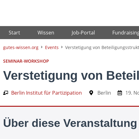
Zum
Inhalt
springen
Start
Wissen
Job-Portal
Fundraisin
gutes-wissen.org
Events
Verstetigung von Beteiligungsstruk
SEMINAR-WORKSHOP
Verstetigung von Betei
Berlin Institut für Partizipation
Berlin
19. N
Über diese Veranstaltung