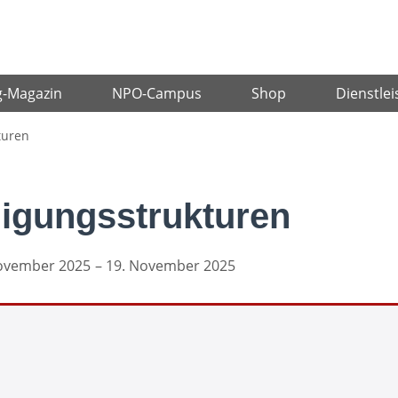
g-Magazin
NPO-Campus
Shop
Dienstlei
turen
ligungsstrukturen
ovember 2025
– 19. November 2025