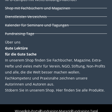
n
k
Shop mit Fachbüchern und Magazinen
Dienstleister-Verzeichnis
Kalender für Seminare und Tagungen
Fundraising-Tage
Über uns
Gute Lektüre
für die Gute Sache
In unserem Shop finden Sie Fachbücher, Magazine, Extra-
Hefte und vieles mehr für Verein, NGO, Stiftung, Non-Profits
und alle, die die Welt besser machen wollen.
Fachkompetenz und Praxisnähe zeichnen unsere
Autorinnen und Autoren aus.
Stöbern Sie in unserem Shop. Hier finden Sie alle Produkte.
Wissen
Job-Portal
Fundraising-Magazin
Fundraising-Tage