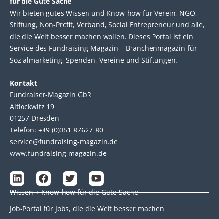
für die Gute Sache
Wir bie­ten gutes Wis­sen und Know-how für Ver­ein, NGO,
Stif­tung, Non-Profit, Ver­band, Social Entre­pre­neur und alle,
die die Welt bes­ser machen wol­len. Die­ses Por­tal ist ein
Service des Fund­raising-Magazin – Bran­chen­magazin für
Sozial­marke­ting, Spen­den, Ver­eine und Stif­tun­gen.
Kontakt
Fundraiser-Magazin GbR
Altlockwitz 19
01257 Dresden
Telefon: +49 (0)351 87627-80
service@fundraising-magazin.de
www.fundraising-magazin.de
L
F
T
Y
i
a
w
o
Wissen + Know-how für die Gute Sache
n
c
i
u
k
e
t
t
Job-Portal für Jobs, die die Welt besser machen
e
b
t
u