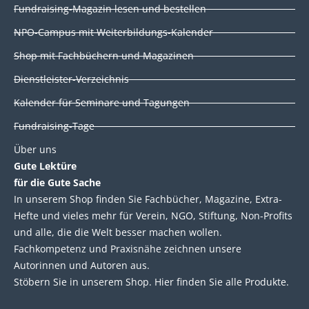
d
o
e
b
Fundraising-Magazin lesen und bestellen
i
o
r
e
NPO-Campus mit Weiterbildungs-Kalender
n
k
Shop mit Fachbüchern und Magazinen
Dienstleister-Verzeichnis
Kalender für Seminare und Tagungen
Fundraising-Tage
Über uns
Gute Lektüre
für die Gute Sache
In unserem Shop finden Sie Fachbücher, Magazine, Extra-
Hefte und vieles mehr für Verein, NGO, Stiftung, Non-Profits
und alle, die die Welt besser machen wollen.
Fachkompetenz und Praxisnähe zeichnen unsere
Autorinnen und Autoren aus.
Stöbern Sie in unserem Shop. Hier finden Sie alle Produkte.