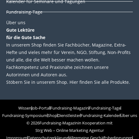
Kalender für Seminare und Tagungen
Fundraising-Tage
Über uns
Gute Lektüre
für die Gute Sache
In unserem Shop finden Sie Fachbücher, Magazine, Extra-
Hefte und vieles mehr für Verein, NGO, Stiftung, Non-Profits
und alle, die die Welt besser machen wollen.
Fachkompetenz und Praxisnähe zeichnen unsere
Autorinnen und Autoren aus.
Stöbern Sie in unserem Shop. Hier finden Sie alle Produkte.
Wissen
Job-Portal
Fundraising-Magazin
Fundraising-Tage
Fundraising-Symposium
Shop
Dienstleister
Fundraising-Kalender
Über uns
© 2026
Fundraising-Magazin
in Kooperation mit
Strg Web – Online Marketing Agentur
Impressum
Datenschutzerklärung
Allgemeine Geschäftsbedingungen