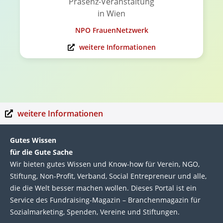
Präsenz-Veranstaltung
in Wien
NPO FrauenNetzwerk
weitere Informationen
weitere Informationen
Gutes Wissen
für die Gute Sache
Wir bie­ten gutes Wis­sen und Know-how für Ver­ein, NGO,
Stif­tung, Non-Profit, Ver­band, Social Entre­pre­neur und alle,
die die Welt bes­ser machen wol­len. Die­ses Por­tal ist ein
Service des Fund­raising-Magazin – Bran­chen­magazin für
Sozial­marke­ting, Spen­den, Ver­eine und Stif­tun­gen.