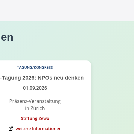
gen
TAGUNG/KONGRESS
-Tagung 2026: NPOs neu denken
SOKOMS
Stif
01.09.2026
03.
Präsenz-Veranstaltung
in Zürich
Pr
Stiftung Zewo
st
weitere Informationen