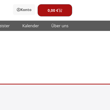
Konto
0,00
€
Warenkorb
eister
Kalender
Über uns