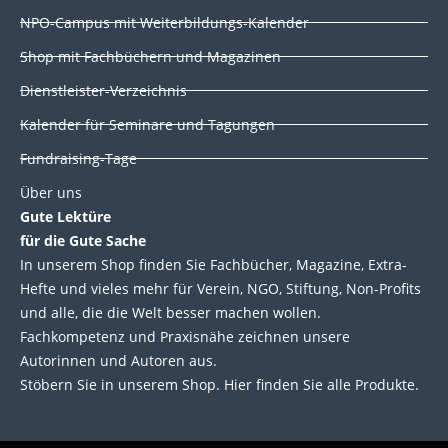
i
o
r
e
NPO-Campus mit Weiterbildungs-Kalender
n
k
Shop mit Fachbüchern und Magazinen
Dienstleister-Verzeichnis
Kalender für Seminare und Tagungen
Fundraising-Tage
Über uns
Gute Lektüre
für die Gute Sache
In unserem Shop finden Sie Fachbücher, Magazine, Extra-
Hefte und vieles mehr für Verein, NGO, Stiftung, Non-Profits
und alle, die die Welt besser machen wollen.
Fachkompetenz und Praxisnähe zeichnen unsere
Autorinnen und Autoren aus.
Stöbern Sie in unserem Shop. Hier finden Sie alle Produkte.