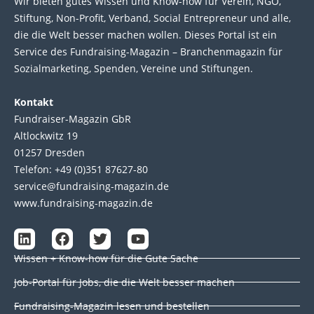
Wir bie­ten gutes Wis­sen und Know-how für Ver­ein, NGO,
Stif­tung, Non-Profit, Ver­band, Social Entre­pre­neur und alle,
die die Welt bes­ser machen wol­len. Die­ses Por­tal ist ein
Service des Fund­raising-Magazin – Bran­chen­magazin für
Sozial­marke­ting, Spen­den, Ver­eine und Stif­tun­gen.
Kontakt
Fundraiser-Magazin GbR
Altlockwitz 19
01257 Dresden
Telefon: +49 (0)351 87627-80
service@fundraising-magazin.de
www.fundraising-magazin.de
L
F
T
Y
i
a
w
o
Wissen + Know-how für die Gute Sache
n
c
i
u
k
e
t
t
Job-Portal für Jobs, die die Welt besser machen
e
b
t
u
d
o
e
b
Fundraising-Magazin lesen und bestellen