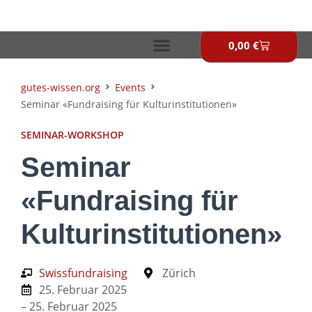
Zum
Inhalt
springen
0,00
€
Warenkor
gutes-wissen.org
Events
Seminar «Fundraising für Kulturinstitutionen»
SEMINAR-WORKSHOP
Seminar
«Fundraising für
Kulturinstitutionen»
Swissfundraising
Zürich
25. Februar 2025
– 25. Februar 2025