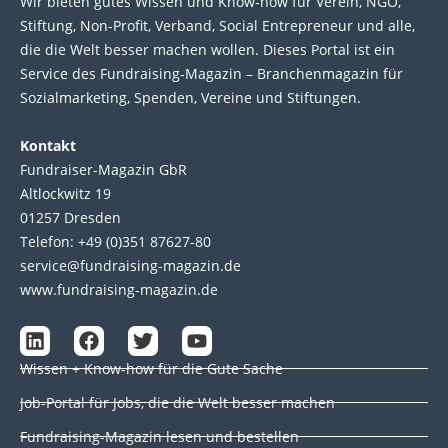
Wir bie­ten gutes Wis­sen und Know-how für Ver­ein, NGO,
Stif­tung, Non-Profit, Ver­band, Social Entre­pre­neur und alle,
die die Welt bes­ser machen wol­len. Die­ses Por­tal ist ein
Service des Fund­raising-Magazin – Bran­chen­magazin für
Sozial­marke­ting, Spen­den, Ver­eine und Stif­tun­gen.
Kontakt
Fundraiser-Magazin GbR
Altlockwitz 19
01257 Dresden
Telefon: +49 (0)351 87627-80
service@fundraising-magazin.de
www.fundraising-magazin.de
L
F
T
Y
i
a
w
o
Wissen + Know-how für die Gute Sache
n
c
i
u
k
e
t
t
Job-Portal für Jobs, die die Welt besser machen
e
b
t
u
d
o
e
b
Fundraising-Magazin lesen und bestellen