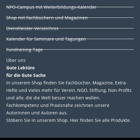
i
o
r
e
NPO-Campus mit Weiterbildungs-Kalender
n
k
Shop mit Fachbüchern und Magazinen
Dienstleister-Verzeichnis
Kalender für Seminare und Tagungen
Fundraising-Tage
Über uns
Gute Lektüre
für die Gute Sache
In unserem Shop finden Sie Fachbücher, Magazine, Extra-
Hefte und vieles mehr für Verein, NGO, Stiftung, Non-Profits
und alle, die die Welt besser machen wollen.
Fachkompetenz und Praxisnähe zeichnen unsere
Autorinnen und Autoren aus.
Stöbern Sie in unserem Shop. Hier finden Sie alle Produkte.