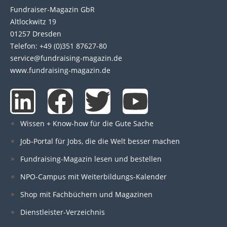
Fundraiser-Magazin GbR
Altlockwitz 19
01257 Dresden
Telefon: +49 (0)351 87627-80
service@fundraising-magazin.de
www.fundraising-magazin.de
L
F
T
Y
i
a
w
o
Wissen + Know-how für die Gute Sache
n
c
i
u
Job-Portal für Jobs, die die Welt besser machen
Fundraising-Magazin lesen und bestellen
k
e
t
t
NPO-Campus mit Weiterbildungs-Kalender
e
b
t
u
Shop mit Fachbüchern und Magazinen
Dienstleister-Verzeichnis