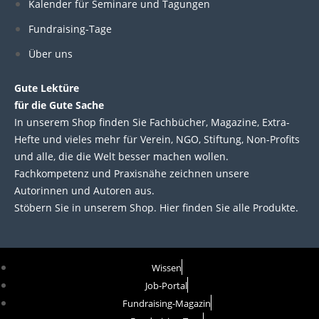
d
o
e
b
Kalender für Seminare und Tagungen
i
o
r
e
Fundraising-Tage
Über uns
n
k
Gute Lektüre
für die Gute Sache
In unserem Shop finden Sie Fachbücher, Magazine, Extra-
Hefte und vieles mehr für Verein, NGO, Stiftung, Non-Profits
und alle, die die Welt besser machen wollen.
Fachkompetenz und Praxisnähe zeichnen unsere
Autorinnen und Autoren aus.
Stöbern Sie in unserem Shop. Hier finden Sie alle Produkte.
Wissen
Job-Portal
Fundraising-Magazin