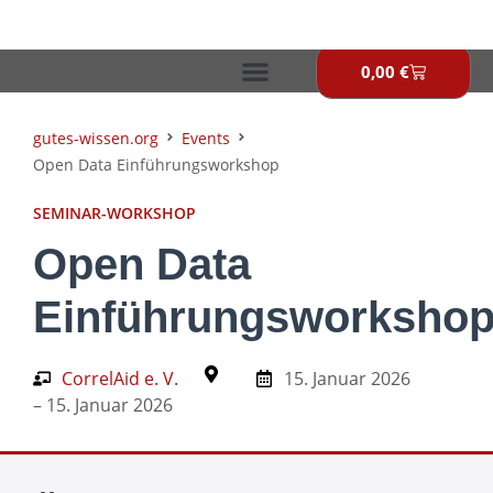
Zum
Inhalt
springen
0,00
€
Warenkor
gutes-wissen.org
Events
Open Data Einführungsworkshop
SEMINAR-WORKSHOP
Open Data
Einführungsworksho
CorrelAid e. V.
15. Januar 2026
– 15. Januar 2026