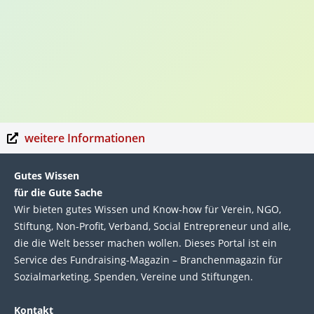
weitere Informationen
Gutes Wissen
für die Gute Sache
Wir bie­ten gutes Wis­sen und Know-how für Ver­ein, NGO,
Stif­tung, Non-Profit, Ver­band, Social Entre­pre­neur und alle,
die die Welt bes­ser machen wol­len. Die­ses Por­tal ist ein
Service des Fund­raising-Magazin – Bran­chen­magazin für
Sozial­marke­ting, Spen­den, Ver­eine und Stif­tun­gen.
Kontakt