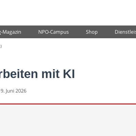
g-Magazin
NPO-Campus
Shop
Dienstlei
I
beiten mit KI
 9. Juni 2026