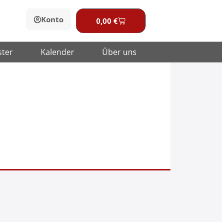
Konto
0,00
€
Warenkorb
ster
Kalender
Über uns