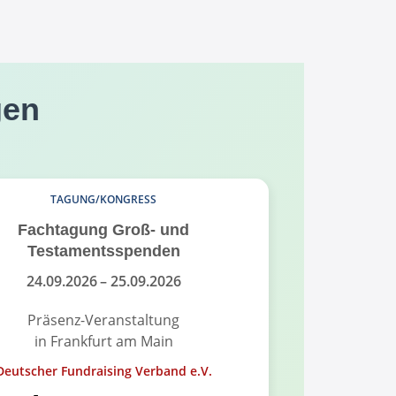
gen
TAGUNG/KONGRESS
Fachtagung Groß- und
Fundrais
Testamentsspenden
Fund
24.09.2026
– 25.09.2026
18.
Präsenz-Veranstaltung
Pr
in Frankfurt am Main
in
Deutscher Fundraising Verband e.V.
Alumni-Ver