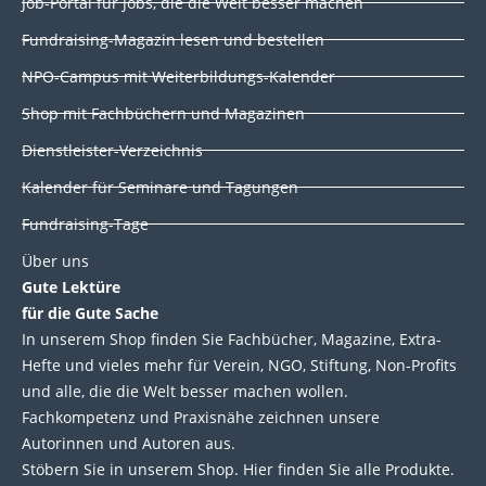
Job-Portal für Jobs, die die Welt besser machen
e
b
t
u
d
o
e
b
Fundraising-Magazin lesen und bestellen
i
o
r
e
NPO-Campus mit Weiterbildungs-Kalender
n
k
Shop mit Fachbüchern und Magazinen
Dienstleister-Verzeichnis
Kalender für Seminare und Tagungen
Fundraising-Tage
Über uns
Gute Lektüre
für die Gute Sache
In unserem Shop finden Sie Fachbücher, Magazine, Extra-
Hefte und vieles mehr für Verein, NGO, Stiftung, Non-Profits
und alle, die die Welt besser machen wollen.
Fachkompetenz und Praxisnähe zeichnen unsere
Autorinnen und Autoren aus.
Stöbern Sie in unserem Shop. Hier finden Sie alle Produkte.