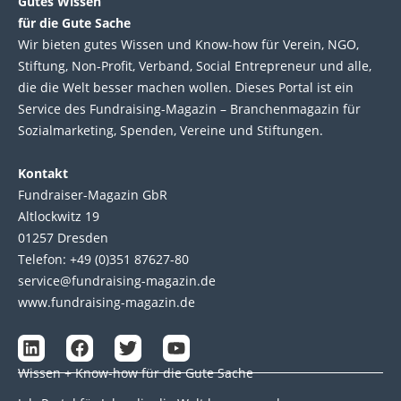
Gutes Wissen
für die Gute Sache
Wir bie­ten gutes Wis­sen und Know-how für Ver­ein, NGO,
Stif­tung, Non-Profit, Ver­band, Social Entre­pre­neur und alle,
die die Welt bes­ser machen wol­len. Die­ses Por­tal ist ein
Service des Fund­raising-Magazin – Bran­chen­magazin für
Sozial­marke­ting, Spen­den, Ver­eine und Stif­tun­gen.
Kontakt
Fundraiser-Magazin GbR
Altlockwitz 19
01257 Dresden
Telefon: +49 (0)351 87627-80
service@fundraising-magazin.de
www.fundraising-magazin.de
L
F
T
Y
i
a
w
o
Wissen + Know-how für die Gute Sache
n
c
i
u
k
e
t
t