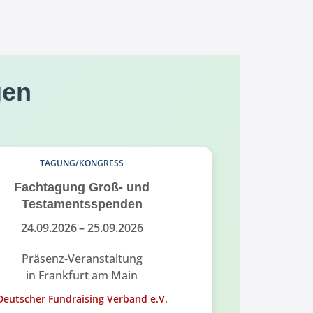
gen
TAGUNG/KONGRESS
Fachtagung Groß- und
Fundrais
Testamentsspenden
Fund
24.09.2026
– 25.09.2026
18.
Präsenz-Veranstaltung
Pr
in Frankfurt am Main
in
Deutscher Fundraising Verband e.V.
Alumni-Ver