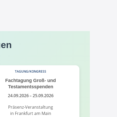
gen
TAGUNG/KONGRESS
Fachtagung Groß- und
Fundrais
Testamentsspenden
Fund
24.09.2026
– 25.09.2026
18.
Präsenz-Veranstaltung
Pr
in Frankfurt am Main
in