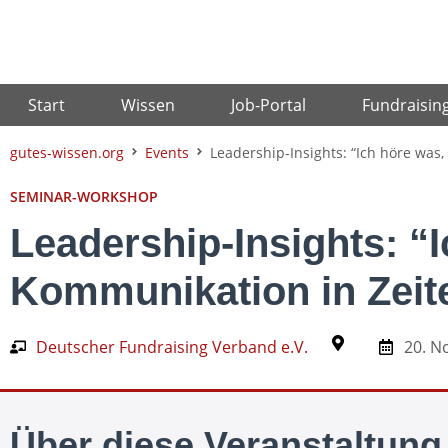
Zum
Inhalt
springen
Start
Wissen
Job-Portal
Fundraisin
gutes-wissen.org
Events
Leadership-Insights: “Ich höre was
SEMINAR-WORKSHOP
Leadership-Insights: “
Kommunikation in Zeit
Deutscher Fundraising Verband e.V.
20. N
Über diese Veranstaltung