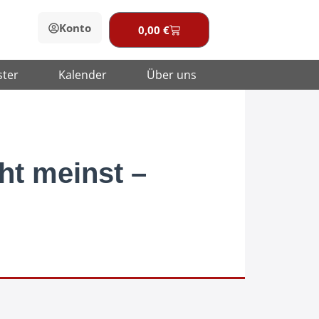
Konto
0,00
€
Warenkorb
ster
Kalender
Über uns
ht meinst –