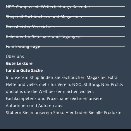
i
o
r
e
NPO-Campus mit Weiterbildungs-Kalender
n
k
Shop mit Fachbüchern und Magazinen
Dienstleister-Verzeichnis
Kalender für Seminare und Tagungen
Fundraising-Tage
Über uns
Gute Lektüre
für die Gute Sache
In unserem Shop finden Sie Fachbücher, Magazine, Extra-
Hefte und vieles mehr für Verein, NGO, Stiftung, Non-Profits
und alle, die die Welt besser machen wollen.
Fachkompetenz und Praxisnähe zeichnen unsere
Autorinnen und Autoren aus.
Stöbern Sie in unserem Shop. Hier finden Sie alle Produkte.