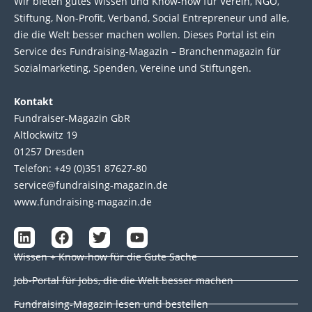
Wir bie­ten gutes Wis­sen und Know-how für Ver­ein, NGO,
Stif­tung, Non-Profit, Ver­band, Social Entre­pre­neur und alle,
die die Welt bes­ser machen wol­len. Die­ses Por­tal ist ein
Service des Fund­raising-Magazin – Bran­chen­magazin für
Sozial­marke­ting, Spen­den, Ver­eine und Stif­tun­gen.
Kontakt
Fundraiser-Magazin GbR
Altlockwitz 19
01257 Dresden
Telefon: +49 (0)351 87627-80
service@fundraising-magazin.de
www.fundraising-magazin.de
L
F
T
Y
i
a
w
o
Wissen + Know-how für die Gute Sache
n
c
i
u
k
e
t
t
Job-Portal für Jobs, die die Welt besser machen
e
b
t
u
d
o
e
b
Fundraising-Magazin lesen und bestellen