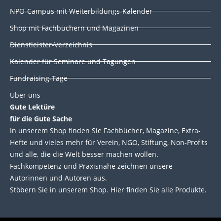
i
o
r
e
NPO-Campus mit Weiterbildungs-Kalender
n
k
Shop mit Fachbüchern und Magazinen
Dienstleister-Verzeichnis
Kalender für Seminare und Tagungen
Fundraising-Tage
Über uns
Gute Lektüre
für die Gute Sache
In unserem Shop finden Sie Fachbücher, Magazine, Extra-
Hefte und vieles mehr für Verein, NGO, Stiftung, Non-Profits
und alle, die die Welt besser machen wollen.
Fachkompetenz und Praxisnähe zeichnen unsere
Autorinnen und Autoren aus.
Stöbern Sie in unserem Shop. Hier finden Sie alle Produkte.