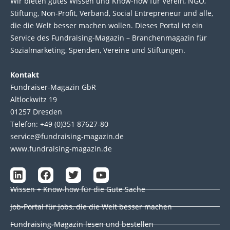
Wir bie­ten gutes Wis­sen und Know-how für Ver­ein, NGO,
Stif­tung, Non-Profit, Ver­band, Social Entre­pre­neur und alle,
die die Welt bes­ser machen wol­len. Die­ses Por­tal ist ein
Service des Fund­raising-Magazin – Bran­chen­magazin für
Sozial­marke­ting, Spen­den, Ver­eine und Stif­tun­gen.
Kontakt
Fundraiser-Magazin GbR
Altlockwitz 19
01257 Dresden
Telefon: +49 (0)351 87627-80
service@fundraising-magazin.de
www.fundraising-magazin.de
L
F
T
Y
i
a
w
o
Wissen + Know-how für die Gute Sache
n
c
i
u
k
e
t
t
Job-Portal für Jobs, die die Welt besser machen
e
b
t
u
d
o
e
b
Fundraising-Magazin lesen und bestellen