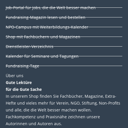
k
e
t
t
Job-Portal für Jobs, die die Welt besser machen
e
b
t
u
d
o
e
b
Fundraising-Magazin lesen und bestellen
i
o
r
e
NPO-Campus mit Weiterbildungs-Kalender
n
k
Shop mit Fachbüchern und Magazinen
Dienstleister-Verzeichnis
Kalender für Seminare und Tagungen
Fundraising-Tage
Über uns
Gute Lektüre
für die Gute Sache
In unserem Shop finden Sie Fachbücher, Magazine, Extra-
Hefte und vieles mehr für Verein, NGO, Stiftung, Non-Profits
und alle, die die Welt besser machen wollen.
Fachkompetenz und Praxisnähe zeichnen unsere
Autorinnen und Autoren aus.