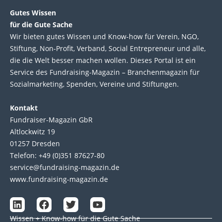
Gutes Wissen
für die Gute Sache
Wir bie­ten gutes Wis­sen und Know-how für Ver­ein, NGO,
Stif­tung, Non-Profit, Ver­band, Social Entre­pre­neur und alle,
die die Welt bes­ser machen wol­len. Die­ses Por­tal ist ein
Service des Fund­raising-Magazin – Bran­chen­magazin für
Sozial­marke­ting, Spen­den, Ver­eine und Stif­tun­gen.
Kontakt
Fundraiser-Magazin GbR
Altlockwitz 19
01257 Dresden
Telefon: +49 (0)351 87627-80
service@fundraising-magazin.de
www.fundraising-magazin.de
L
F
T
Y
i
a
w
o
Wissen + Know-how für die Gute Sache
n
c
i
u