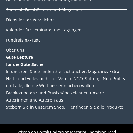
n
k
Shop mit Fachbüchern und Magazinen
Dienstleister-Verzeichnis
Kalender für Seminare und Tagungen
Fundraising-Tage
Über uns
Gute Lektüre
für die Gute Sache
In unserem Shop finden Sie Fachbücher, Magazine, Extra-
Hefte und vieles mehr für Verein, NGO, Stiftung, Non-Profits
und alle, die die Welt besser machen wollen.
Fachkompetenz und Praxisnähe zeichnen unsere
Autorinnen und Autoren aus.
Stöbern Sie in unserem Shop. Hier finden Sie alle Produkte.
Wissen
Job-Portal
Fundraising-Magazin
Fundraising-Tage