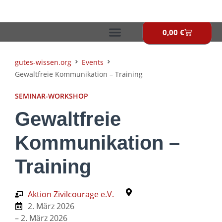
Zum
Inhalt
springen
0,00
€
Warenkor
gutes-wissen.org
Events
Gewaltfreie Kommunikation – Training
SEMINAR-WORKSHOP
Gewaltfreie
Kommunikation –
Training
Aktion Zivilcourage e.V.
2. März 2026
– 2. März 2026