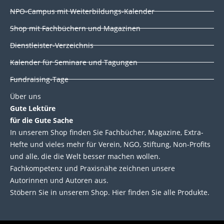
i
o
r
e
NPO-Campus mit Weiterbildungs-Kalender
n
k
Shop mit Fachbüchern und Magazinen
Dienstleister-Verzeichnis
Kalender für Seminare und Tagungen
Fundraising-Tage
Über uns
Gute Lektüre
für die Gute Sache
In unserem Shop finden Sie Fachbücher, Magazine, Extra-
Hefte und vieles mehr für Verein, NGO, Stiftung, Non-Profits
und alle, die die Welt besser machen wollen.
Fachkompetenz und Praxisnähe zeichnen unsere
Autorinnen und Autoren aus.
Stöbern Sie in unserem Shop. Hier finden Sie alle Produkte.