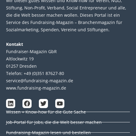
Wir bie­ten gutes Wis­sen und Know-how für Ver­ein, NGO,
Stif­tung, Non-Profit, Ver­band, Social Entre­pre­neur und alle,
die die Welt bes­ser machen wol­len. Die­ses Por­tal ist ein
Service des Fund­raising-Magazin – Bran­chen­magazin für
Sozial­marke­ting, Spen­den, Ver­eine und Stif­tun­gen.
Kontakt
Fundraiser-Magazin GbR
Altlockwitz 19
01257 Dresden
Telefon: +49 (0)351 87627-80
service@fundraising-magazin.de
www.fundraising-magazin.de
L
F
T
Y
i
a
w
o
Wissen + Know-how für die Gute Sache
n
c
i
u
k
e
t
t
Job-Portal für Jobs, die die Welt besser machen
e
b
t
u
d
o
e
b
Fundraising-Magazin lesen und bestellen