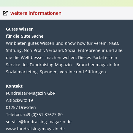
weitere Informationen
Gutes Wissen
für die Gute Sache
Wir bie­ten gutes Wis­sen und Know-how für Ver­ein, NGO,
Stif­tung, Non-Profit, Ver­band, Social Entre­pre­neur und alle,
die die Welt bes­ser machen wol­len. Die­ses Por­tal ist ein
Service des Fund­raising-Magazin – Bran­chen­magazin für
Sozial­marke­ting, Spen­den, Ver­eine und Stif­tun­gen.
Kontakt
Fundraiser-Magazin GbR
Altlockwitz 19
01257 Dresden
Telefon: +49 (0)351 87627-80
service@fundraising-magazin.de
www.fundraising-magazin.de