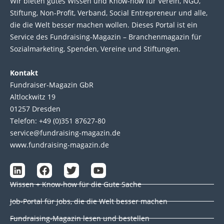
Wir bie­ten gutes Wis­sen und Know-how für Ver­ein, NGO,
Stif­tung, Non-Profit, Ver­band, Social Entre­pre­neur und alle,
die die Welt bes­ser machen wol­len. Die­ses Por­tal ist ein
Service des Fund­raising-Magazin – Bran­chen­magazin für
Sozial­marke­ting, Spen­den, Ver­eine und Stif­tun­gen.
Kontakt
Fundraiser-Magazin GbR
Altlockwitz 19
01257 Dresden
Telefon: +49 (0)351 87627-80
service@fundraising-magazin.de
www.fundraising-magazin.de
L
F
T
Y
i
a
w
o
Wissen + Know-how für die Gute Sache
n
c
i
u
k
e
t
t
Job-Portal für Jobs, die die Welt besser machen
e
b
t
u
d
o
e
b
Fundraising-Magazin lesen und bestellen