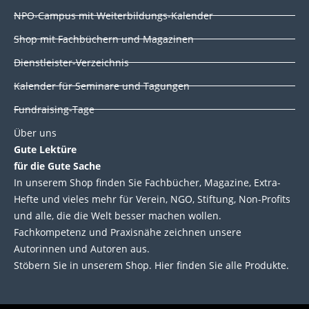
i
o
r
e
NPO-Campus mit Weiterbildungs-Kalender
n
k
Shop mit Fachbüchern und Magazinen
Dienstleister-Verzeichnis
Kalender für Seminare und Tagungen
Fundraising-Tage
Über uns
Gute Lektüre
für die Gute Sache
In unserem Shop finden Sie Fachbücher, Magazine, Extra-
Hefte und vieles mehr für Verein, NGO, Stiftung, Non-Profits
und alle, die die Welt besser machen wollen.
Fachkompetenz und Praxisnähe zeichnen unsere
Autorinnen und Autoren aus.
Stöbern Sie in unserem Shop. Hier finden Sie alle Produkte.