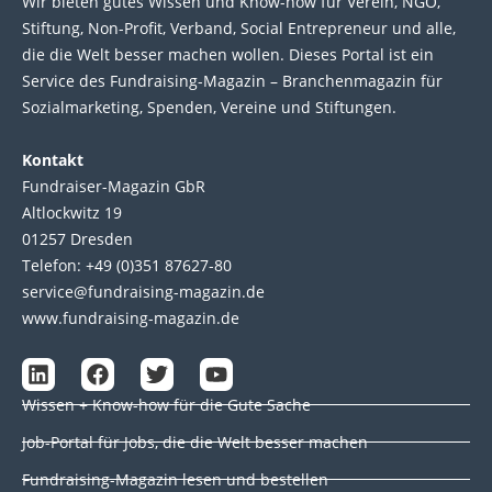
Wir bie­ten gutes Wis­sen und Know-how für Ver­ein, NGO,
Stif­tung, Non-Profit, Ver­band, Social Entre­pre­neur und alle,
die die Welt bes­ser machen wol­len. Die­ses Por­tal ist ein
Service des Fund­raising-Magazin – Bran­chen­magazin für
Sozial­marke­ting, Spen­den, Ver­eine und Stif­tun­gen.
Kontakt
Fundraiser-Magazin GbR
Altlockwitz 19
01257 Dresden
Telefon: +49 (0)351 87627-80
service@fundraising-magazin.de
www.fundraising-magazin.de
L
F
T
Y
i
a
w
o
Wissen + Know-how für die Gute Sache
n
c
i
u
k
e
t
t
Job-Portal für Jobs, die die Welt besser machen
e
b
t
u
d
o
e
b
Fundraising-Magazin lesen und bestellen