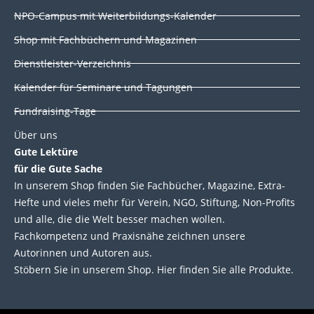
i
o
r
e
NPO-Campus mit Weiterbildungs-Kalender
n
k
Shop mit Fachbüchern und Magazinen
Dienstleister-Verzeichnis
Kalender für Seminare und Tagungen
Fundraising-Tage
Über uns
Gute Lektüre
für die Gute Sache
In unserem Shop finden Sie Fachbücher, Magazine, Extra-
Hefte und vieles mehr für Verein, NGO, Stiftung, Non-Profits
und alle, die die Welt besser machen wollen.
Fachkompetenz und Praxisnähe zeichnen unsere
Autorinnen und Autoren aus.
Stöbern Sie in unserem Shop. Hier finden Sie alle Produkte.