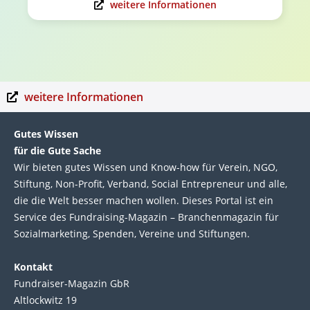
weitere Informationen
weitere Informationen
Gutes Wissen
für die Gute Sache
Wir bie­ten gutes Wis­sen und Know-how für Ver­ein, NGO,
Stif­tung, Non-Profit, Ver­band, Social Entre­pre­neur und alle,
die die Welt bes­ser machen wol­len. Die­ses Por­tal ist ein
Service des Fund­raising-Magazin – Bran­chen­magazin für
Sozial­marke­ting, Spen­den, Ver­eine und Stif­tun­gen.
Kontakt
Fundraiser-Magazin GbR
Altlockwitz 19