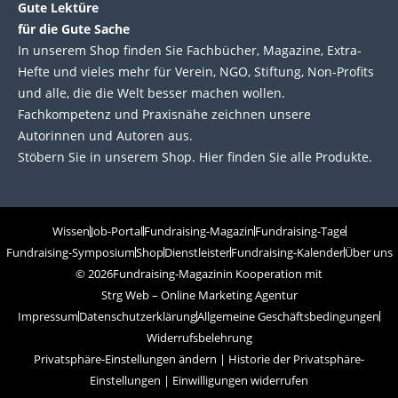
Gute Lektüre
für die Gute Sache
In unserem Shop finden Sie Fachbücher, Magazine, Extra-
Hefte und vieles mehr für Verein, NGO, Stiftung, Non-Profits
und alle, die die Welt besser machen wollen.
Fachkompetenz und Praxisnähe zeichnen unsere
Autorinnen und Autoren aus.
Stöbern Sie in unserem Shop. Hier finden Sie alle Produkte.
Wissen
Job-Portal
Fundraising-Magazin
Fundraising-Tage
Fundraising-Symposium
Shop
Dienstleister
Fundraising-Kalender
Über uns
© 2026
Fundraising-Magazin
in Kooperation mit
Strg Web – Online Marketing Agentur
Impressum
Datenschutzerklärung
Allgemeine Geschäftsbedingungen
Widerrufsbelehrung
Privatsphäre-Einstellungen ändern
|
Historie der Privatsphäre-
Einstellungen
|
Einwilligungen widerrufen